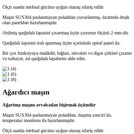
Ölçü saatda istehsal gücünə uyğun olaraq sifariş edilir
Maşın SUS304 paslanmayan poladdan yuvarlanmış, üzərində deşik
olan paneldən hazırlanmışdır.
Əzilmiş qarğıdalı ləpəsini çıxarmaq üçün çuxurun ölçüsü 2 mm-dir.
Qarğıdalı ləpəsini irəli aparmaq üçün içərisində spiral panel ilə.
Bir çox funksiyaya malikdir, bığları, nüvələri və digər çirkləri çıxarın
və nəhayət, əsl qarğıdalı ləpələrini əldə edin.
Ağardıcı maşın
Ağartma maşını əvvəlcədən bişirmək üçündür
Maşın SUS304 paslanmayan poladdan, daşıma zənciri ilə,
temperatur monitoru ilə hazırlanmışdır.
Ölçü saatda istehsal gücünə uyğun olaraq sifariş edilir