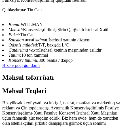
Funksiya: Konservləşdirilmiş qarğıdalı istehsalı
Qablaşdırma: Tin Can
Brend:
WILLMAN
Məhsul:
Konservləşdirilmiş Şirin Qarğıdalı İstehsal Xətti
Paket:
Tin Can
Satışdan əvvəl xidmət:
İstehsal xəttinin dizaynı
Ödəniş müddəti:
T/T, baxışda L/C
Çatdırılma vaxtı:
İstehsal xəttinin maşınından asılıdır
Tutum:
10 ton xammal
Konserv tutumu:
300 banka / dəqiqə
Bizə e-poçt göndərin
Məhsul təfərrüatı
Məhsul Teqləri
Biz yüksək keyfiyyətli və inkişaf, ticarət, mənfəət və marketinq və
reklam və Çin topdansatışı Avtomatik Konservləşdirilmiş Fasulye
Konservləşdirmə Xətti Fasulye Konservi İstehsal Xətti Maşınları
üçün fantastik güc təqdim edirik, Biz həm evdə, həm də xaricdən
olan istehlakçıları şirkətlə danışıqlara gəlmək üçün səmimi