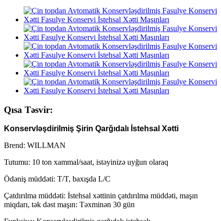
Qısa Təsvir:
Konservləşdirilmiş Şirin Qarğıdalı İstehsal Xətti
Brend: WILLMAN
Tutumu: 10 ton xammal/saat, istəyinizə uyğun olaraq
Ödəniş müddəti: T/T, baxışda L/C
Çatdırılma müddəti: İstehsal xəttinin çatdırılma müddəti, maşın
miqdarı, tək dəst maşın: Təxminən 30 gün