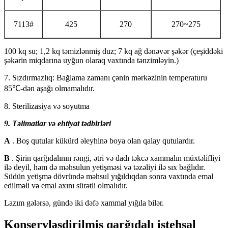
7113#
425
270
270~275
100 kq su; 1,2 kq təmizlənmiş duz; 7 kq ağ dənəvər şəkər (çeşiddəki
şəkərin miqdarına uyğun olaraq vaxtında tənzimləyin.)
7. Sızdırmazlıq: Bağlama zamanı çənin mərkəzinin temperaturu
85℃-dən aşağı olmamalıdır.
8. Sterilizasiya və soyutma
9. Təlimatlar və ehtiyat tədbirləri
A
. Boş qutular kükürd əleyhinə boya olan qalay qutulardır.
B
. Şirin qarğıdalının rəngi, ətri və dadı təkcə xammalın müxtəlifliyi
ilə deyil, həm də məhsulun yetişməsi və təzəliyi ilə sıx bağlıdır.
Südün yetişmə dövründə məhsul yığıldıqdan sonra vaxtında emal
edilməli və emal axını sürətli olmalıdır.
Lazım gələrsə, gündə iki dəfə xammal yığıla bilər.
Konservləşdirilmiş qarğıdalı istehsal