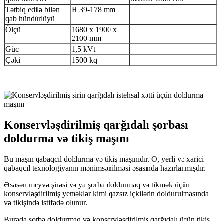
Tətbiq edilə bilən
H 39-178 mm
qab hündürlüyü
Ölçü
1680 x 1900 x
2100 mm
Güc
1,5 kVt
Çəki
1500 kq
Konservləşdirilmiş qarğıdalı şorbası
doldurma və tikiş maşını
Bu maşın qabaqcıl doldurma və tikiş maşınıdır. O, yerli və xarici
qabaqcıl texnologiyanın mənimsənilməsi əsasında hazırlanmışdır.
Əsasən meyvə şirəsi və ya şorba doldurmaq və tikmək üçün
konservləşdirilmiş yeməklər kimi qazsız içkilərin doldurulmasında
və tikişində istifadə olunur.
Burada şorba doldurmaq və konservləşdirilmiş qarğıdalı üçün tikiş