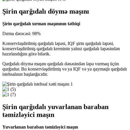
Şirin qarğıdalı döymə maşını
Şirin qarğıdalı xırman maşınının tətbiqi
Dırma dərəcəsi: 98%
Konservləşdirilmiş qarğıdalı ləpəsi, IQF şirin qarğıdalı ləpəsi,
konservləşdirilmiş qarğıdalı kreminin yalnız qarğıdalı ləpəsindən
hazırlandığını görə bilərik.
Qarğıdalı döymə maşını qarğıdalı dənəsindən ləpə vurmaq üçün
qurğudur. Bu konservləşdirilmiş və ya IQF və ya qaymaqlı qarğıdalı
istehsalının başlanğıcıdır.
Şirin qarğıdalı yuvarlanan baraban
təmizləyici maşın
Yuvarlanan baraban təmizləyici maşın