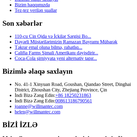
Bizim haqqımızda
Tez-tez verilən suallar
Son xəbərlər
110-cu Çin Qida və İçkilər Sərgisi Bo...
Dəyərli Müştərilərimizin Ramazan Bayramı Mübarək
Təkrar emal oluna bilmə, rahatlıq...
Califia Farms Şimali Amerikanı dəyişdirir...
Coca-Cola şirniyyata yeni alternativ tapır...
Bizimlə əlaqə saxlayın
No. 41-1 Xinyuan Road, Goushan, Qiandao Street, Dinghai
District, Zhoushan City, Zhejiang Province, Çin
İndi Bizə Zəng Edin:
+86 18250231863
İndi Bizə Zəng Edin:
008613186790561
joanne@willmantec.com
helen@willmantec.com
BİZİ İZLƏ