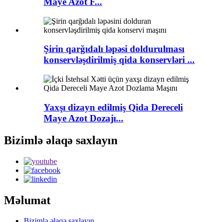
Maye Azot F...
Şirin qarğıdalı ləpəsi doldurulması
konservləşdirilmiş qida konservləri ...
Yaxşı dizayn edilmiş Qida Dereceli
Maye Azot Dozajı...
Bizimlə əlaqə saxlayın
Məlumat
Bizimlə əlaqə saxlayın