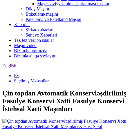
Maye səviyyəsinin aşkarlanması maşını
Dikiş Maşını
Etiketləmə maşını
Paletləmə və Paletləmə Maşını
Xəbərlər
Şirkət xəbərləri
Sənaye Xəbərləri
Tez-tez verilən suallar
Maşın video
Bizim haqqımızda
Bizimlə əlaqə saxlayın
English
Ev
Seçilmiş Məhsullar
Çin topdan Avtomatik Konservləşdirilmiş
Fasulye Konservi Xətti Fasulye Konservi
İstehsal Xətti Maşınları