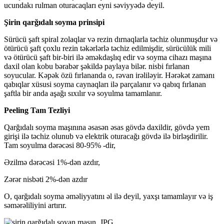
ucundakı rulman oturacaqları eyni səviyyədə deyil.
Şirin qarğıdalı soyma prinsipi
Sürücü şaft spiral zolaqlar və rezin dırnaqlarla təchiz olunmuşdur və
ötürücü şaft çoxlu rezin təkərlərlə təchiz edilmişdir, sürücülük mili
və ötürücü şaft bir-biri ilə əməkdaşlıq edir və soyma cihazı maşına
daxil olan kobu bərabər şəkildə paylaya bilər. nisbi fırlanan
soyucular. Kəpək özü fırlananda o, rəvan irəliləyir. Hərəkət zamanı
qabıqlar xüsusi soyma caynaqları ilə parçalanır və qabıq fırlanan
şaftla bir anda aşağı sıxılır və soyulma tamamlanır.
Peeling Tam Tezliyi
Qarğıdalı soyma maşınına əsasən əsas gövdə daxildir, gövdə yem
girişi ilə təchiz olunub və elektrik oturacağı gövdə ilə birləşdirilir.
Tam soyulma dərəcəsi 80-95% -dir,
Əzilmə dərəcəsi 1%-dən azdır,
Zərər nisbəti 2%-dən azdır
O, qarğıdalı soyma əməliyyatını əl ilə deyil, yaxşı tamamlayır və iş
səmərəliliyini artırır.