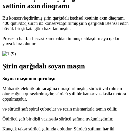
xəttinin axın diaqramı
Bu konservləşdirilmiş şirin qarğıdalı istehsal xəttinin axın diaqramı
400 qutu/dəq sürəti ilə konservləşdirilmiş şirin qarğıdalı istehsal edən
böyük bir şirkətə görə hazırlanmışdır.
Prosesin hər bir hissəsi xammaldan tutmuş qablaşdırmaya qədər
yaxşı idarə olunur
Şirin qarğıdalı soyan maşın
Soyma maşınının quruluşu
Mühərrik elektrik oturacağına quraşdırılmışdır, sürücü val rulman
oturacağına quraşdırılmışdır, sürücü şaft bir kəmər vasitəsilə motora
qoşulmuşdur,
və sürücü şaft spiral çubuqlar və rezin mismarlarla təmin edilir.
Ötürücü şaft bir dişli vasitəsilə sürücü şaftına uyğunlaşdırılır.
Kauçuk təkər sürücü şaftında qoludur. Sürücü şaftının hər iki