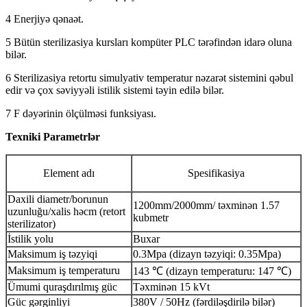
4 Enerjiyə qənaət.
5 Bütün sterilizasiya kursları kompüter PLC tərəfindən idarə oluna
bilər.
6 Sterilizasiya retortu simulyativ temperatur nəzarət sistemini qəbul
edir və çox səviyyəli istilik sistemi təyin edilə bilər.
7 F dəyərinin ölçülməsi funksiyası.
Texniki Parametrlər
Element adı
Spesifikasiya
Daxili diametr/borunun
1200mm/2000mm/ təxminən 1.57
uzunluğu/xalis həcm (retort
kubmetr
sterilizator)
İstilik yolu
Buxar
Maksimum iş təzyiqi
0.3Mpa (dizayn təzyiqi: 0.35Mpa)
Maksimum iş temperaturu
143 ℃ (dizayn temperaturu: 147 ℃)
Ümumi quraşdırılmış güc
Təxminən 15 kVt
Güc gərginliyi
380V / 50Hz (fərdiləşdirilə bilər)