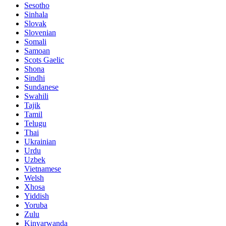
Sesotho
Sinhala
Slovak
Slovenian
Somali
Samoan
Scots Gaelic
Shona
Sindhi
Sundanese
Swahili
Tajik
Tamil
Telugu
Thai
Ukrainian
Urdu
Uzbek
Vietnamese
Welsh
Xhosa
Yiddish
Yoruba
Zulu
Kinyarwanda