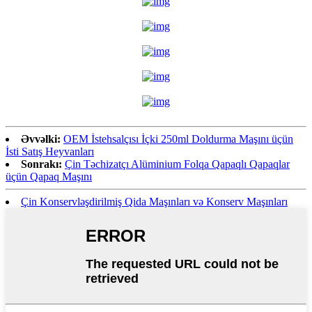
Əvvəlki:
OEM İstehsalçısı İçki 250ml Doldurma Maşını üçün
İsti Satış Heyvanları
Sonrakı:
Çin Təchizatçı Alüminium Folqa Qapaqlı Qapaqlar
üçün Qapaq Maşını
Çin Konservləşdirilmiş Qida Maşınları və Konserv Maşınları