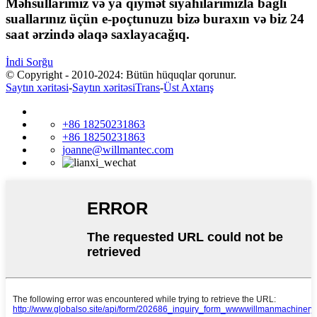
Məhsullarımız və ya qiymət siyahılarımızla bağlı
suallarınız üçün e-poçtunuzu bizə buraxın və biz 24
saat ərzində əlaqə saxlayacağıq.
İndi Sorğu
© Copyright - 2010-2024: Bütün hüquqlar qorunur.
Saytın xəritəsi
-
Saytın xəritəsiTrans
-
Üst Axtarış
+86 18250231863
+86 18250231863
joanne@willmantec.com