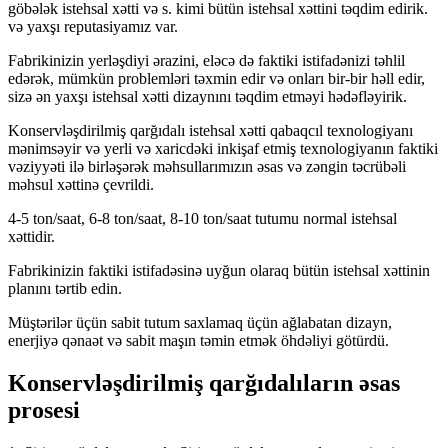
göbələk istehsal xətti və s. kimi bütün istehsal xəttini təqdim edirik.
və yaxşı reputasiyamız var.
Fabrikinizin yerləşdiyi ərazini, eləcə də faktiki istifadənizi təhlil
edərək, mümkün problemləri təxmin edir və onları bir-bir həll edir,
sizə ən yaxşı istehsal xətti dizaynını təqdim etməyi hədəfləyirik.
Konservləşdirilmiş qarğıdalı istehsal xətti qabaqcıl texnologiyanı
mənimsəyir və yerli və xaricdəki inkişaf etmiş texnologiyanın faktiki
vəziyyəti ilə birləşərək məhsullarımızın əsas və zəngin təcrübəli
məhsul xəttinə çevrildi.
4-5 ton/saat, 6-8 ton/saat, 8-10 ton/saat tutumu normal istehsal
xəttidir.
Fabrikinizin faktiki istifadəsinə uyğun olaraq bütün istehsal xəttinin
planını tərtib edin.
Müştərilər üçün sabit tutum saxlamaq üçün ağlabatan dizayn,
enerjiyə qənaət və sabit maşın təmin etmək öhdəliyi götürdü.
Konservləşdirilmiş qarğıdalıların əsas
prosesi