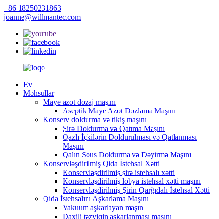
+86 18250231863
joanne@willmantec.com
Ev
Məhsullar
Maye azot dozaj maşını
Aseptik Maye Azot Dozlama Maşını
Konserv doldurma və tikiş maşını
Şirə Doldurma və Qatıma Maşını
Qazlı İçkilərin Doldurulması və Qatlanması
Maşını
Qalın Sous Doldurma və Dəyirmə Maşını
Konservləşdirilmiş Qida İstehsal Xətti
Konservləşdirilmiş şirə istehsalı xətti
Konservləşdirilmiş lobya istehsal xətti maşını
Konservləşdirilmiş Şirin Qarğıdalı İstehsal Xətti
Qida İstehsalını Aşkarlama Maşını
Vakuum aşkarlayan maşın
Daxili təzyiqin aşkarlanması maşını