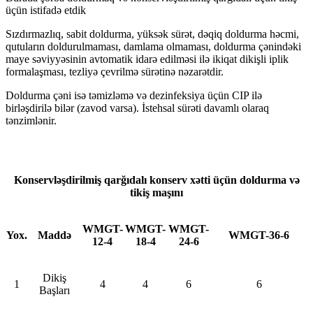
üçün istifadə etdik
Sızdırmazlıq, sabit doldurma, yüksək sürət, dəqiq doldurma həcmi,
qutuların doldurulmaması, damlama olmaması, doldurma çənindəki
maye səviyyəsinin avtomatik idarə edilməsi ilə ikiqat dikişli iplik
formalaşması, tezliyə çevrilmə sürətinə nəzarətdir.
Doldurma çəni isə təmizləmə və dezinfeksiya üçün CIP ilə
birləşdirilə bilər (zavod varsa). İstehsal sürəti davamlı olaraq
tənzimlənir.
Konservləşdirilmiş qarğıdalı konserv xətti üçün doldurma və
tikiş maşını
WMGT-
WMGT-
WMGT-
Yox.
Maddə
WMGT-36-6
12-4
18-4
24-6
Dikiş
1
4
4
6
6
Başları