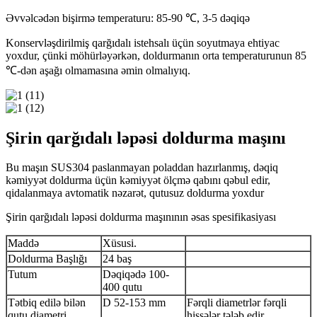
Əvvəlcədən bişirmə temperaturu: 85-90 ℃, 3-5 dəqiqə
Konservləşdirilmiş qarğıdalı istehsalı üçün soyutmaya ehtiyac
yoxdur, çünki möhürləyərkən, doldurmanın orta temperaturunun 85
℃-dən aşağı olmamasına əmin olmalıyıq.
Şirin qarğıdalı ləpəsi doldurma maşını
Bu maşın SUS304 paslanmayan poladdan hazırlanmış, dəqiq
kəmiyyət doldurma üçün kəmiyyət ölçmə qabını qəbul edir,
qidalanmaya avtomatik nəzarət, qutusuz doldurma yoxdur
Şirin qarğıdalı ləpəsi doldurma maşınının əsas spesifikasiyası
Maddə
Xüsusi.
Doldurma Başlığı
24 baş
Tutum
Dəqiqədə 100-
400 qutu
Tətbiq edilə bilən
D 52-153 mm
Fərqli diametrlər fərqli
qutu diametri
hissələr tələb edir