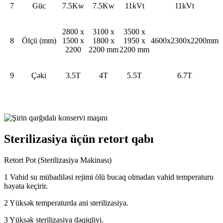
7
Güc
7.5Kw
7.5Kw
11kVt
11kVt
2800 x
3100 x
3500 x
8
Ölçü (mm)
1500 x
1800 x
1950 x
4600x2300x2200mm
2200
2200 mm
2200 mm
9
Çəki
3.5T
4T
5.5T
6.7T
Sterilizasiya üçün retort qabı
Retort Pot (Sterilizasiya Makinası)
1 Vahid su mübadiləsi rejimi ölü bucaq olmadan vahid temperaturu
həyata keçirir.
2 Yüksək temperaturda ani sterilizasiya.
3 Yüksək sterilizasiya dəqiqliyi.