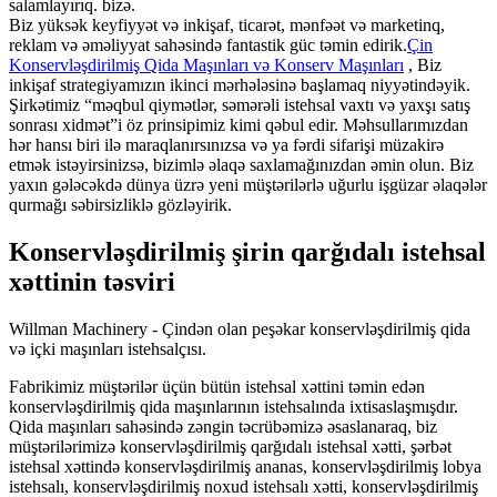
salamlayırıq. bizə.
Biz yüksək keyfiyyət və inkişaf, ticarət, mənfəət və marketinq,
reklam və əməliyyat sahəsində fantastik güc təmin edirik.
Çin
Konservləşdirilmiş Qida Maşınları və Konserv Maşınları
, Biz
inkişaf strategiyamızın ikinci mərhələsinə başlamaq niyyətindəyik.
Şirkətimiz “məqbul qiymətlər, səmərəli istehsal vaxtı və yaxşı satış
sonrası xidmət”i öz prinsipimiz kimi qəbul edir. Məhsullarımızdan
hər hansı biri ilə maraqlanırsınızsa və ya fərdi sifarişi müzakirə
etmək istəyirsinizsə, bizimlə əlaqə saxlamağınızdan əmin olun. Biz
yaxın gələcəkdə dünya üzrə yeni müştərilərlə uğurlu işgüzar əlaqələr
qurmağı səbirsizliklə gözləyirik.
Konservləşdirilmiş şirin qarğıdalı istehsal
xəttinin təsviri
Willman Machinery - Çindən olan peşəkar konservləşdirilmiş qida
və içki maşınları istehsalçısı.
Fabrikimiz müştərilər üçün bütün istehsal xəttini təmin edən
konservləşdirilmiş qida maşınlarının istehsalında ixtisaslaşmışdır.
Qida maşınları sahəsində zəngin təcrübəmizə əsaslanaraq, biz
müştərilərimizə konservləşdirilmiş qarğıdalı istehsal xətti, şərbət
istehsal xəttində konservləşdirilmiş ananas, konservləşdirilmiş lobya
istehsalı, konservləşdirilmiş noxud istehsalı xətti, konservləşdirilmiş