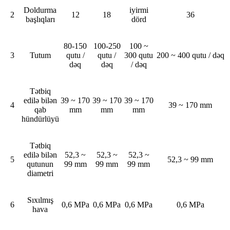
Doldurma
iyirmi
2
12
18
36
başlıqları
dörd
80-150
100-250
100 ~
3
Tutum
qutu /
qutu /
300 qutu
200 ~ 400 qutu / dəq
dəq
dəq
/ dəq
Tətbiq
edilə bilən
39 ~ 170
39 ~ 170
39 ~ 170
4
39 ~ 170 mm
qab
mm
mm
mm
hündürlüyü
Tətbiq
edilə bilən
52,3 ~
52,3 ~
52,3 ~
5
52,3 ~ 99 mm
qutunun
99 mm
99 mm
99 mm
diametri
Sıxılmış
6
0,6 MPa
0,6 MPa
0,6 MPa
0,6 MPa
hava