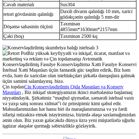
Cavab materialı
Sus304
Daxili divarın qalınlığı 10 mm, xarici
retort gövdəsinin qalınlığı
gödəkçənin qalınlığı 5 mm-dir
Təxminən
Döşəmə sahəsinin ölçüsü
4855mm*1630mm*2157mm
Çəki (boş)
Təxminən 2500 kq
Biz yüksək keyfiyyətli və inkişaf, ticarət, mənfəət və
marketinq və reklam və Çin topdansatışı Avtomatik
Konservləşdirilmiş Fasulye Konservləşdirmə Xətti Fasulye Konservi
İstehsal Xətti Maşınları üçün fantastik güc təqdim edirik, Biz həm
evdə, həm də xaricdən olan istehlakçıları şirkətlə danışıqlara gəlmək
üçün səmimi salamlayırıq. bizə.
Çin topdan
Çin Konservləşdirilmiş Qida Maşınları və Konserv
Maşınları
, Biz inkişaf strategiyamızın ikinci mərhələsinə başlamaq
niyyətindəyik. Şirkətimiz “məqbul qiymətlər, səmərəli istehsal vaxtı
və yaxşı satış sonrası xidmət”i öz prinsipimiz kimi qəbul edir.
Məhsullarımızdan hər hansı biri ilə maraqlanırsınızsa və ya fərdi
sifarişi müzakirə etmək istəyirsinizsə, bizimlə əlaqə saxlamağınızdan
əmin olun. Biz yaxın gələcəkdə dünya üzrə yeni müştərilərlə uğurlu
işgüzar əlaqələr qurmağı səbirsizliklə gözləyirik.