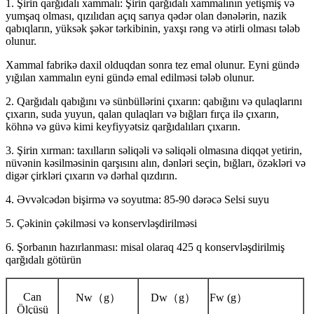
1. Şirin qarğıdalı xammalı: Şirin qarğıdalı xammalının yetişmiş və
yumşaq olması, qızılıdan açıq sarıya qədər olan dənələrin, nazik
qabıqların, yüksək şəkər tərkibinin, yaxşı rəng və ətirli olması tələb
olunur.
Xammal fabrikə daxil olduqdan sonra tez emal olunur. Eyni gündə
yığılan xammalın eyni gündə emal edilməsi tələb olunur.
2. Qarğıdalı qabığını və sünbüllərini çıxarın: qabığını və qulaqlarını
çıxarın, suda yuyun, qalan qulaqları və bığları fırça ilə çıxarın,
köhnə və güvə kimi keyfiyyətsiz qarğıdalıları çıxarın.
3. Şirin xırman: taxılların səliqəli və səliqəli olmasına diqqət yetirin,
nüvənin kəsilməsinin qarşısını alın, dənləri seçin, bığları, özəkləri və
digər çirkləri çıxarın və dərhal qızdırın.
4. Əvvəlcədən bişirmə və soyutma: 85-90 dərəcə Selsi suyu
5. Çəkinin çəkilməsi və konservləşdirilməsi
6. Şorbanın hazırlanması: misal olaraq 425 q konservləşdirilmiş
qarğıdalı götürün
Can
Nw（g）
Dw（g）
Fw (g）
Ölçüsü