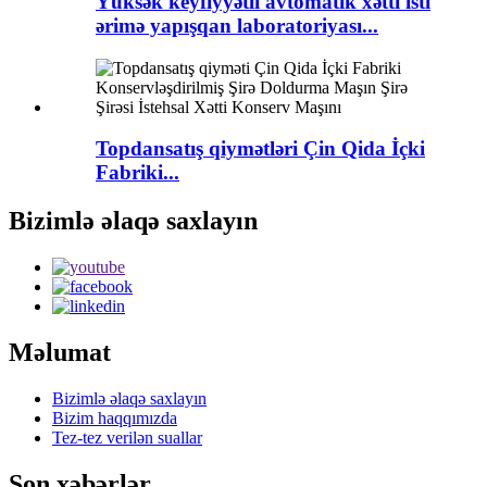
Yüksək keyfiyyətli avtomatik xətti isti
ərimə yapışqan laboratoriyası...
Topdansatış qiymətləri Çin Qida İçki
Fabriki...
Bizimlə əlaqə saxlayın
Məlumat
Bizimlə əlaqə saxlayın
Bizim haqqımızda
Tez-tez verilən suallar
Son xəbərlər