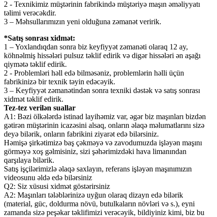
2 - Texnikimiz müştərinin fabrikində müştəriyə maşın əməliyyatı
təlimi verəcəkdir.
3 – Məhsullarımızın yeni olduğuna zəmanət veririk.
*Satış sonrası xidmət:
1 – Yoxlandıqdan sonra biz keyfiyyət zəmanəti olaraq 12 ay,
köhnəlmiş hissələri pulsuz təklif edirik və digər hissələri ən aşağı
qiymətə təklif edirik.
2 - Problemləri həll edə bilməsəniz, problemlərin həlli üçün
fabrikinizə bir texnik təyin edəcəyik.
3 – Keyfiyyət zəmanətindən sonra texniki dəstək və satış sonrası
xidmət təklif edirik.
Tez-tez verilən suallar
A1: Bəzi ölkələrdə istinad layihəmiz var, əgər biz maşınları bizdən
gətirən müştərinin icazəsini alsaq, onların əlaqə məlumatlarını sizə
deyə bilərik, onların fabrikini ziyarət edə bilərsiniz.
Həmişə şirkətimizə baş çəkməyə və zavodumuzda işləyən maşını
görməyə xoş gəlmisiniz, sizi şəhərimizdəki hava limanından
qarşılaya bilərik.
Satış işçilərimizlə əlaqə saxlayın, referans işləyən maşınımızın
videosunu əldə edə bilərsiniz
Q2: Siz xüsusi xidmət göstərirsiniz
A2: Maşınları tələblərinizə uyğun olaraq dizayn edə bilərik
(material, güc, doldurma növü, butulkaların növləri və s.), eyni
zamanda sizə peşəkar təklifimizi verəcəyik, bildiyiniz kimi, biz bu