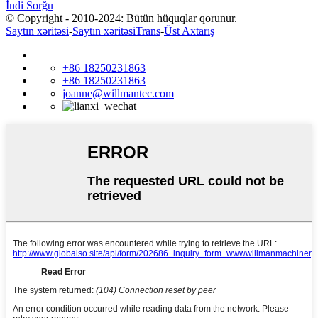
İndi Sorğu
© Copyright - 2010-2024: Bütün hüquqlar qorunur.
Saytın xəritəsi
-
Saytın xəritəsiTrans
-
Üst Axtarış
+86 18250231863
+86 18250231863
joanne@willmantec.com