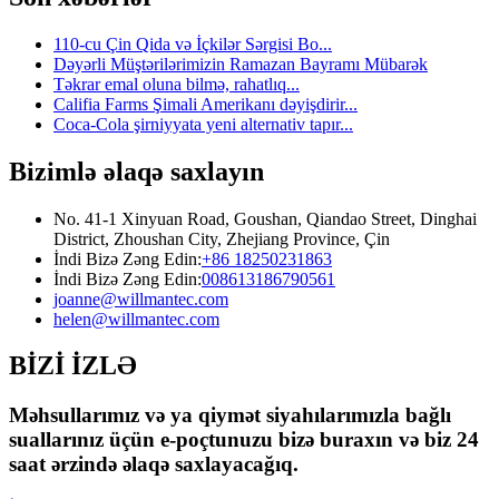
110-cu Çin Qida və İçkilər Sərgisi Bo...
Dəyərli Müştərilərimizin Ramazan Bayramı Mübarək
Təkrar emal oluna bilmə, rahatlıq...
Califia Farms Şimali Amerikanı dəyişdirir...
Coca-Cola şirniyyata yeni alternativ tapır...
Bizimlə əlaqə saxlayın
No. 41-1 Xinyuan Road, Goushan, Qiandao Street, Dinghai
District, Zhoushan City, Zhejiang Province, Çin
İndi Bizə Zəng Edin:
+86 18250231863
İndi Bizə Zəng Edin:
008613186790561
joanne@willmantec.com
helen@willmantec.com
BİZİ İZLƏ
Məhsullarımız və ya qiymət siyahılarımızla bağlı
suallarınız üçün e-poçtunuzu bizə buraxın və biz 24
saat ərzində əlaqə saxlayacağıq.