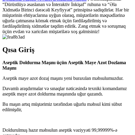
“Dürüstlüyə əsaslanan və İnteraktiv İnkişaf” ruhuna və “Əla
Xidmətlə Birinci dərəcəli Keyfiyyət” prinsipinə sadiqdirlər. Hər bir
müştərinin ehtiyaclarına uyğun olaraq, müştərilərin məqsədlərinə
uğurla çatmasına kömək etmək üçün fərdiləşdirilmiş və
fərdiləşdirilmiş xidmətlər təqdim edirik. Zəng etmək və soruşmaq
üçün evdən və xaricdən müştərilərə xoş gəlmisiniz!
Qısa Giriş
Aseptik Doldurma Maşını üçün Aseptik Maye Azot Dozlama
Maşını
Aseptik maye azot dozaj maşını yeni buraxılan məhsulumuzdur.
Davamlı araşdırmalar və sınaqlar nəticəsində texniki komandamız
aseptik maye azot doldurma maşınında uğur qazandı.
Bu maşın artıq müştərimiz tərəfindən uğurlu məhsul kimi sübut
edilmişdir,
Doldurulmuş hazır məhsulun aseptik vəziyyəti 99,99999%-ə