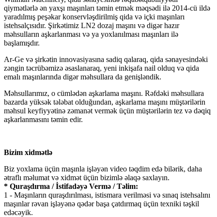
qiymətlərlə ən yaxşı maşınları təmin etmək məqsədi ilə 2014-cü ildə
yaradılmış peşəkar konservləşdirilmiş qida və içki maşınları
istehsalçısıdır. Şirkətimiz LN2 dozaj maşını və digər hazır
məhsulların aşkarlanması və ya yoxlanılması maşınları ilə
başlamışdır.
Ar-Ge və şirkətin innovasiyasına sadiq qalaraq, qida sənayesindəki
zəngin təcrübəmizə əsaslanaraq, yeni inkişafa nail olduq və qida
emalı maşınlarında digər məhsullara da genişləndik.
Məhsullarımız, o cümlədən aşkarlama maşını. Rəfdəki məhsullara
bazarda yüksək tələbat olduğundan, aşkarlama maşını müştərilərin
məhsul keyfiyyətinə zəmanət vermək üçün müştərilərin tez və dəqiq
aşkarlanmasını təmin edir.
Bizim xidmətlə
Biz yoxlama üçün maşınla işləyən video təqdim edə bilərik, daha
ətraflı məlumat və xidmət üçün bizimlə əlaqə saxlayın.
* Quraşdırma / İstifadəyə Vermə / Təlim:
1 - Maşınların quraşdırılması, istismara verilməsi və sınaq istehsalını
maşınlar rəvan işləyənə qədər başa çatdırmaq üçün texniki təşkil
edəcəyik.