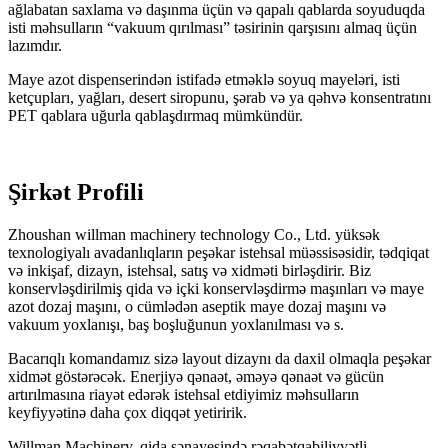
ağlabatan saxlama və daşınma üçün və qapalı qablarda soyuduqda
isti məhsulların “vakuum qırılması” təsirinin qarşısını almaq üçün
lazımdır.
Maye azot dispenserindən istifadə etməklə soyuq mayeləri, isti
ketçupları, yağları, desert siropunu, şərab və ya qəhvə konsentratını
PET qablara uğurla qablaşdırmaq mümkündür.
Şirkət Profili
Zhoushan willman machinery technology Co., Ltd. yüksək
texnologiyalı avadanlıqların peşəkar istehsal müəssisəsidir, tədqiqat
və inkişaf, dizayn, istehsal, satış və xidməti birləşdirir. Biz
konservləşdirilmiş qida və içki konservləşdirmə maşınları və maye
azot dozaj maşını, o cümlədən aseptik maye dozaj maşını və
vakuum yoxlanışı, baş boşluğunun yoxlanılması və s.
Bacarıqlı komandamız sizə layout dizaynı da daxil olmaqla peşəkar
xidmət göstərəcək. Enerjiyə qənaət, əməyə qənaət və gücün
artırılmasına riayət edərək istehsal etdiyimiz məhsulların
keyfiyyətinə daha çox diqqət yetiririk.
Willman Machinery, qida sənayesində rəqabətqabiliyyətli