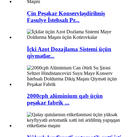
Çin Peşəkar Konservləşdirilmiş
Fasulye İstehsalı Pr...
İçki Azot Dozajlama Sistemi üçün
qiymətlər...
2000cph alüminium qab üçün
peşəkar fabrik ...