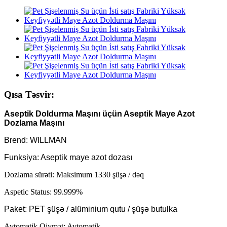
Qısa Təsvir:
Aseptik Doldurma Maşını üçün Aseptik Maye Azot
Dozlama Maşını
Brend: WILLMAN
Funksiya: Aseptik maye azot dozası
Dozlama sürəti: Maksimum 1330 şüşə / dəq
Aspetic Status: 99.999%
Paket: PET şüşə / alüminium qutu / şüşə butulka
Avtomatik Qiymət: Avtomatik