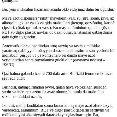
çatmışdır.
Bu, yeni məhsulun hazırlanmasında əldə etdiyimiz daha bir uğurdur.
Maye azot dispenseri “sakit” mayelərin (yağ, su, şirə, şərab, pivə, az
alkoqollu içkilər və s.) və qida məhsulları (ketçup, qoz-fındıq, kartof
çipsləri, çörək qırıntıları və s.). Bu maşın alüminium qutular, şüşə,
PET və digər plastik növləri də daxil olmaqla istənilən qablaşdırma
qabı üçün uyğundur.
Avtomatik olaraq həddindən artıq təzyiq və təsirsiz mühitlər
yaratmaq qabiliyyəti müəyyən dərəcədə qablaşdırma sənayesində bir
inqilabdır. Şüşəyə və ya konteynerə bir damla maye azot
yeridildikdən sonra buxarlanma güclü olur (qaynama nöqtəsi –
196°C)
Qaz halına gələndə həcmi 700 dəfə artır. Bu fiziki fenomen iki əsas
şeyi edə bilər:
Birincisi, qablaşdırmadan əvvəl, qalan hava və oksigen şüşədən
sıxılır və inert qaz azotu ilə əvəz olunur, bununla da məhsulun
saxlama müddəti uzadır;
İkincisi, möhürləndikdən sonra buxarlanmış maye azot əlavə təzyiq
yaradacaq, alüminium, RET və digər plastik qabların sərtliyini və
möhkəmliyini əhəmiyyətli dərəcədə yaxşılaşdıracaqdır. Bu,