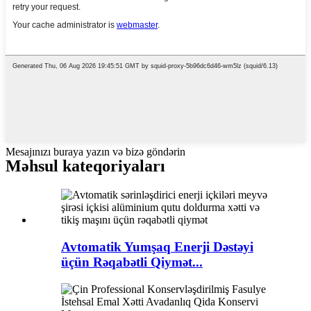
Mesajınızı buraya yazın və bizə göndərin
Məhsul kateqoriyaları
Avtomatik Yumşaq Enerji Dəstəyi
üçün Rəqabətli Qiymət...