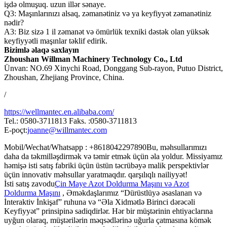
işdə olmuşuq. uzun illər sənaye.
Q3: Maşınlarınızı alsaq, zəmanətiniz və ya keyfiyyət zəmanətiniz
nədir?
A3: Biz sizə 1 il zəmanət və ömürlük texniki dəstək olan yüksək
keyfiyyətli maşınlar təklif edirik.
Bizimlə əlaqə saxlayın
Zhoushan Willman Machinery Technology Co., Ltd
Ünvan: NO.69 Xinychi Road, Donggang Sub-rayon, Putuo District,
Zhoushan, Zhejiang Province, China.
/
https://wellmantec.en.alibaba.com/
Tel.: 0580-3711813 Faks. :0580-3711813
E-poçt:
joanne@willmantec.com
Mobil/Wechat/Whatsapp : +8618042297890Bu, məhsullarımızı
daha da təkmilləşdirmək və təmir etmək üçün əla yoldur. Missiyamız
həmişə isti satış fabriki üçün üstün təcrübəyə malik perspektivlər
üçün innovativ məhsullar yaratmaqdır. qarşılıqlı nailiyyət!
İsti satış zavodu
Çin Maye Azot Doldurma Maşını və Azot
Doldurma Maşını
, Əməkdaşlarımız “Dürüstlüyə əsaslanan və
İnteraktiv İnkişaf” ruhuna və “Əla Xidmətlə Birinci dərəcəli
Keyfiyyət” prinsipinə sadiqdirlər. Hər bir müştərinin ehtiyaclarına
uyğun olaraq, müştərilərin məqsədlərinə uğurla çatmasına kömək