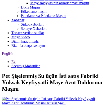
Maye səviyyəsinin aşkarlanması maşını
Dikiş Maşını
Etiketləmə maşını
Paletləmə və Paletləmə Maşını
Xəbərlər
Şirkət xəbərləri
Sənaye Xəbərləri
Tez-tez verilən suallar
Maşın video
Bizim haqqımızda
Bizimlə əlaqə saxlayın
English
Ev
Seçilmiş Məhsullar
Pet Şişelenmiş Su üçün İsti satış Fabriki
Yüksək Keyfiyyətli Maye Azot Doldurma
Maşını