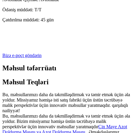
Ödəniş müddəti: T/T
Çatdırılma müddəti: 45 gün
Bizə e-poçt göndərin
Məhsul təfərrüatı
Məhsul Teqləri
Bu, məhsullarımızı daha da təkmilləşdirmək və təmir etmək üçün əla
yoldur. Missiyamız həmişə isti satış fabriki üçün üstün təcrübəyə
malik perspektivlər üçün innovativ məhsullar yaratmaqdır. qarşılıqlı
nailiyyət!
Bu, məhsullarımızı daha da təkmilləşdirmək və təmir etmək üçün əla
yoldur. Bizim missiyamız həmişə üstün təcrübəyə malik
perspektivlər üçün innovativ məhsullar yaratmaqdır
Çin Maye Azot
Doldurma Maşını və Azot Doldurma Maşını
, Əməkdaşlarımız