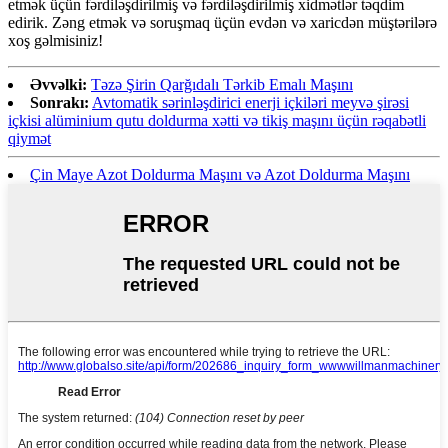
etmək üçün fərdiləşdirilmiş və fərdiləşdirilmiş xidmətlər təqdim
edirik. Zəng etmək və soruşmaq üçün evdən və xaricdən müştərilərə
xoş gəlmisiniz!
Əvvəlki:
Təzə Şirin Qarğıdalı Tərkib Emalı Maşını
Sonrakı:
Avtomatik sərinləşdirici enerji içkiləri meyvə şirəsi
içkisi alüminium qutu doldurma xətti və tikiş maşını üçün rəqabətli
qiymət
Çin Maye Azot Doldurma Maşını və Azot Doldurma Maşını