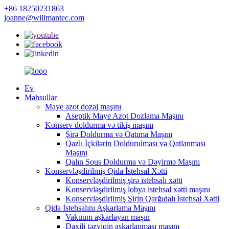
+86 18250231863
joanne@willmantec.com
Ev
Məhsullar
Maye azot dozaj maşını
Aseptik Maye Azot Dozlama Maşını
Konserv doldurma və tikiş maşını
Şirə Doldurma və Qatıma Maşını
Qazlı İçkilərin Doldurulması və Qatlanması
Maşını
Qalın Sous Doldurma və Dəyirmə Maşını
Konservləşdirilmiş Qida İstehsal Xətti
Konservləşdirilmiş şirə istehsalı xətti
Konservləşdirilmiş lobya istehsal xətti maşını
Konservləşdirilmiş Şirin Qarğıdalı İstehsal Xətti
Qida İstehsalını Aşkarlama Maşını
Vakuum aşkarlayan maşın
Daxili təzyiqin aşkarlanması maşını