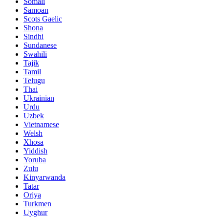
Somali
Samoan
Scots Gaelic
Shona
Sindhi
Sundanese
Swahili
Tajik
Tamil
Telugu
Thai
Ukrainian
Urdu
Uzbek
Vietnamese
Welsh
Xhosa
Yiddish
Yoruba
Zulu
Kinyarwanda
Tatar
Oriya
Turkmen
Uyghur