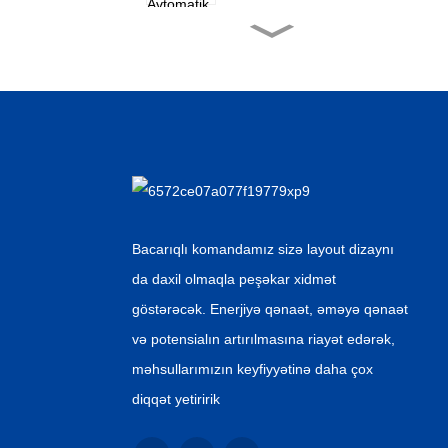
Fabrik topdansatışı
Aseptik Pet Wat...
Çin Təchizatçı Alüminium
Folqa Üzəri...
Çin topdansatışı Avtomatik
Canne...
Bacarıqlı komandamız sizə layout dizaynı
da daxil olmaqla peşəkar xidmət
OEM İstehsalçı Hot Sat
göstərəcək. Enerjiyə qənaət, əməyə qənaət
Pet Can...
və potensialın artırılmasına riayət edərək,
məhsullarımızın keyfiyyətinə daha çox
diqqət yetiririk