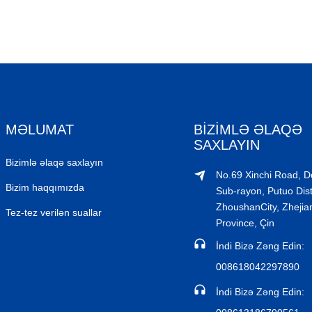
MƏLUMAT
BIZIMLƏ ƏLAQƏ
SAXLAYIN
Bizimlə əlaqə saxlayın
No.69 Xinchi Road, 
Bizim haqqımızda
Sub-rayon, Putuo Distr
ZhoushanCity, Zhejia
Tez-tez verilən suallar
Province, Çin
İndi Bizə Zəng Edin:
008618042297890
İndi Bizə Zəng Edin: