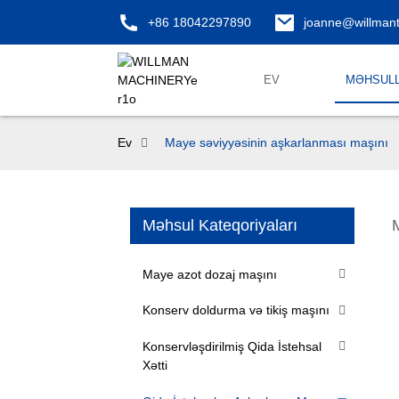
+86 18042297890
joanne@willman
EV
MƏHSUL
Ev
Maye səviyyəsinin aşkarlanması maşını
Məhsul Kateqoriyaları
Maye azot dozaj maşını
Konserv doldurma və tikiş maşını
Konservləşdirilmiş Qida İstehsal
Xətti