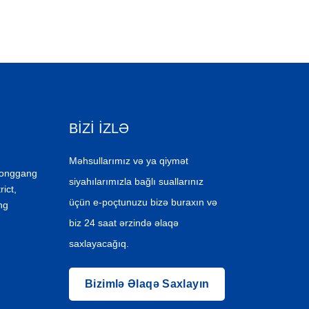
BIZI IZLƏ
Məhsullarımız və ya qiymət
Donggang
siyahılarımızla bağlı suallarınız
ict,
üçün e-poçtunuzu bizə buraxın və
ng
biz 24 saat ərzində əlaqə
saxlayacağıq.
Bizimlə Əlaqə Saxlayın