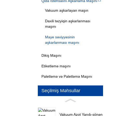
Qida İstehsalını Aşkarlama Maşını
Vakuum aşkarlayan maşın
Daxili təzyiqin aşkarlanması
maşını
Maye səviyyəsinin
aşkarlanması maşını
Dikiş Maşını
Etiketləmə maşını
Paletləmə və Paletləmə Maşını
Seçilmiş Məhsullar
Vakuum Azot Yanıb-sönən