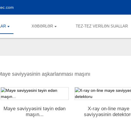
tec.com
LAR
XƏBƏRLƏR
TEZ-TEZ VERILƏN SUALLAR
Maye səviyyəsinin aşkarlanması maşını
Maye səviyyəsini təyin edən
X-ray on-line maye
maşın...
səviyyəsinin detektor