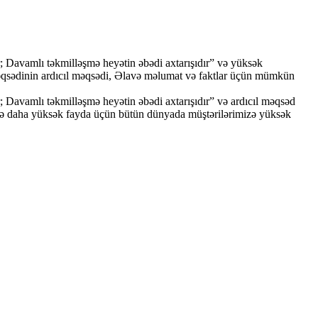
; Davamlı təkmilləşmə heyətin əbədi axtarışıdır” və yüksək
əqsədinin ardıcıl məqsədi, Əlavə məlumat və faktlar üçün mümkün
; Davamlı təkmilləşmə heyətin əbədi axtarışıdır” və ardıcıl məqsəd
və daha yüksək fayda üçün bütün dünyada müştərilərimizə yüksək