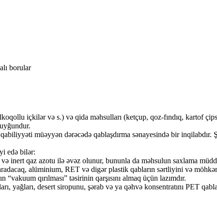
lı borular
lkoqollu içkilər və s.) və qida məhsulları (ketçup, qoz-fındıq, kartof çip
n uyğundur.
q qabiliyyəti müəyyən dərəcədə qablaşdırma sənayesində bir inqilabdır.
i edə bilər:
r və inert qaz azotu ilə əvəz olunur, bununla da məhsulun saxlama müddə
radacaq, alüminium, RET və digər plastik qabların sərtliyini və möhkəm
n “vakuum qırılması” təsirinin qarşısını almaq üçün lazımdır.
pları, yağları, desert siropunu, şərab və ya qəhvə konsentratını PET q