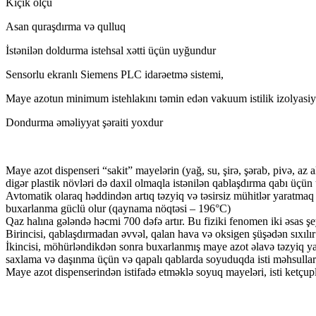
Kiçik ölçü
Asan quraşdırma və qulluq
İstənilən doldurma istehsal xətti üçün uyğundur
Sensorlu ekranlı Siemens PLC idarəetmə sistemi,
Maye azotun minimum istehlakını təmin edən vakuum istilik izolyasiya
Dondurma əməliyyat şəraiti yoxdur
Maye azot dispenseri “sakit” mayelərin (yağ, su, şirə, şərab, pivə, az a
digər plastik növləri də daxil olmaqla istənilən qablaşdırma qabı üçü
Avtomatik olaraq həddindən artıq təzyiq və təsirsiz mühitlər yaratma
buxarlanma güclü olur (qaynama nöqtəsi – 196°C)
Qaz halına gələndə həcmi 700 dəfə artır. Bu fiziki fenomen iki əsas şey
Birincisi, qablaşdırmadan əvvəl, qalan hava və oksigen şüşədən sıxılı
İkincisi, möhürləndikdən sonra buxarlanmış maye azot əlavə təzyiq ya
saxlama və daşınma üçün və qapalı qablarda soyuduqda isti məhsulları
Maye azot dispenserindən istifadə etməklə soyuq mayeləri, isti ketçu