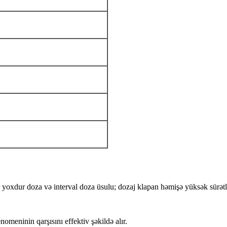
 yoxdur doza və interval doza üsulu; dozaj klapan həmişə yüksək sürətlə
omeninin qarşısını effektiv şəkildə alır.