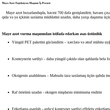
Maye Azot Enjeksiyon Maşının İş Prosesi
Maye azot buxarlandıqda, həcmi 700 dəfə genişləndirir, havanı çıx
qida və ya içkinin saxlama müddətini uzadın, daha yaxşı daşınma üçü
Maye azot vurma maşınından istifadə edərkən əsas üstünlük
Yüngül PET paketini gücləndirin – xərclərə və ətraf mühitə uyğ
Konteynerin sərtliyi – daha yüngül çəkidə olan qablarda belə f
Oksigenin azaldılması – Məhsulu təzə saxlamaq üçün qabda ine
Raf ömrünü uzadın - oksigen miqdarını minimuma endirin
Etiketləmə asanlığı - ardıcıl konteyner sərtliyi effektiv etiketləm