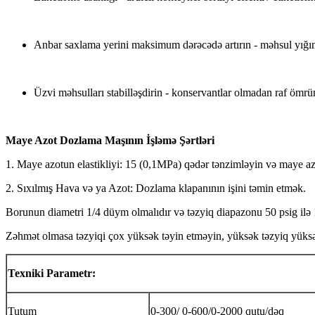
Anbar saxlama yerini maksimum dərəcədə artırın - məhsul yığını 
Üzvi məhsulları stabilləşdirin - konservantlar olmadan raf ömrü
Maye Azot Dozlama Maşının İşləmə Şərtləri
1. Maye azotun elastikliyi: 15 (0,1MPa) qədər tənzimləyin və maye a
2. Sıxılmış Hava və ya Azot: Dozlama klapanının işini təmin etmək.
Borunun diametri 1/4 düym olmalıdır və təzyiq diapazonu 50 psig ilə 1
Zəhmət olmasa təzyiqi çox yüksək təyin etməyin, yüksək təzyiq yüksə
Texniki Parametr:
Tutum
0-300/ 0-600/0-2000 qutu/dəq