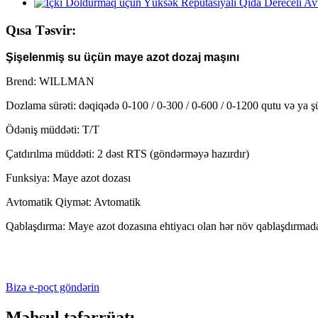
Qısa Təsvir:
Şişelenmiş su üçün maye azot dozaj maşını
Brend: WILLMAN
Dozlama sürəti: dəqiqədə 0-100 / 0-300 / 0-600 / 0-1200 qutu və ya ş
Ödəniş müddəti: T/T
Çatdırılma müddəti: 2 dəst RTS (göndərməyə hazırdır)
Funksiya: Maye azot dozası
Avtomatik Qiymət: Avtomatik
Qablaşdırma: Maye azot dozasına ehtiyacı olan hər növ qablaşdırmada 
Bizə e-poçt göndərin
Məhsul təfərrüatı