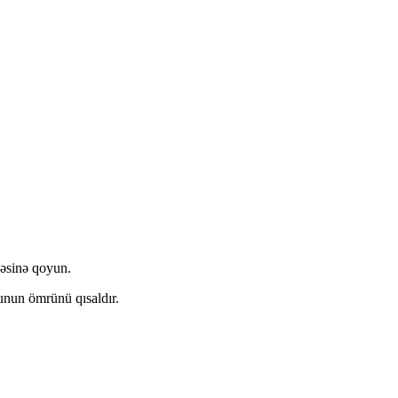
yəsinə qoyun.
unun ömrünü qısaldır.