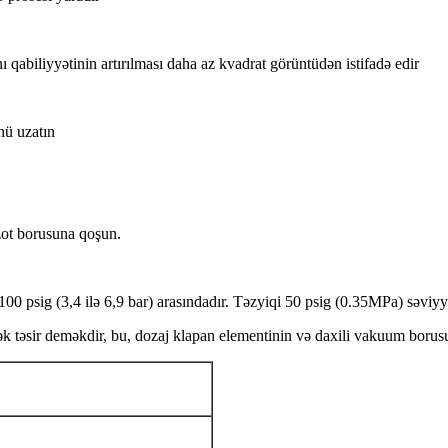
qabiliyyətinin artırılması daha az kvadrat görüntüdən istifadə edir
nü uzatın
zot borusuna qoşun.
00 psig (3,4 ilə 6,9 bar) arasındadır. Təzyiqi 50 psig (0.35MPa) səviy
k təsir deməkdir, bu, dozaj klapan elementinin və daxili vakuum borus