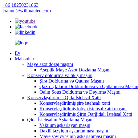
+86 18250231863
joanne@willmantec.com
Ev
Məhsullar
Maye azot dozaj maşını
Aseptik Maye Azot Dozlama Maşını
Konserv doldurma və tikiş maşını
Şirə Doldurma və Qatıma Maşını
Qazlı İçkilərin Doldurulması və Qatlanması Maşın
Qalın Sous Doldurma və Dəyirmə Maşını
Konservləşdirilmiş Qida İstehsal Xətti
Konservləşdirilmiş şirə istehsalı xətti
Konservləşdirilmiş lobya istehsal xətti maşını
Konservləşdirilmiş Şirin Qarğıdalı İstehsal Xətti
Qida İstehsalını Aşkarlama Maşını
Vakuum aşkarlayan maşın
Daxili təzyiqin aşkarlanması maşını
Maye səviyyəsinin aşkarlanması maşını