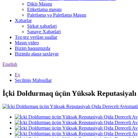
Dikiş Maşını
Etiketləmə maşını
Paletləmə və Paletləmə Maşını
Xəbərlər
Şirkət xəbərləri
Sənaye Xəbərləri
Tez-tez verilən suallar
Maşın video
Bizim haqqımızda
Bizimlə əlaqə saxlayın
English
Ev
Seçilmiş Məhsullar
İçki Doldurmaq üçün Yüksək Reputasiyalı