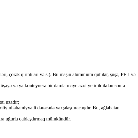
sləri, çörək qırıntıları və s.). Bu maşın alüminium qutular, şüşə, PET və
 Şüşəyə və ya konteynerə bir damla maye azot yeridildikdən sonra
ti uzadır;
liyini əhəmiyyətli dərəcədə yaxşılaşdıracaqdır. Bu, ağlabatan
ablara uğurla qablaşdırmaq mümkündür.