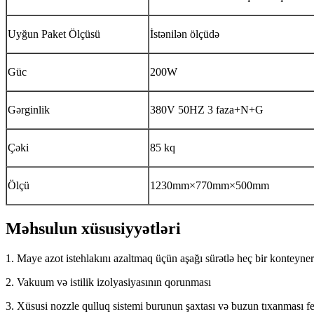
Uyğun Paket Ölçüsü
İstənilən ölçüdə
Güc
200W
Gərginlik
380V 50HZ 3 faza+N+G
Çəki
85 kq
Ölçü
1230mm×770mm×500mm
Məhsulun xüsusiyyətləri
1. Maye azot istehlakını azaltmaq üçün aşağı sürətlə heç bir konteyner
2. Vakuum və istilik izolyasiyasının qorunması
3. Xüsusi nozzle qulluq sistemi burunun şaxtası və buzun tıxanması fen