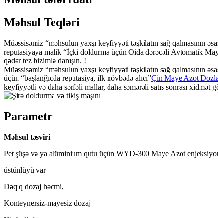
Məhsul Teqləri
Müəssisəmiz “məhsulun yaxşı keyfiyyəti təşkilatın sağ qalmasının əsa
reputasiyaya malik “İçki doldurma üçün Qida dərəcəli Avtomatik May
qədər tez bizimlə danışın. !
Müəssisəmiz “məhsulun yaxşı keyfiyyəti təşkilatın sağ qalmasının əsas
üçün “başlanğıcda reputasiya, ilk növbədə alıcı”
Çin Maye Azot Dozl
keyfiyyətli və daha sərfəli mallar, daha səmərəli satış sonrası xidmət
Parametr
Məhsul təsviri
Pet şüşə və ya alüminium qutu üçün WYD-300 Maye Azot enjeksiyon 
üstünlüyü var
Dəqiq dozaj həcmi,
Konteynersiz-mayesiz dozaj