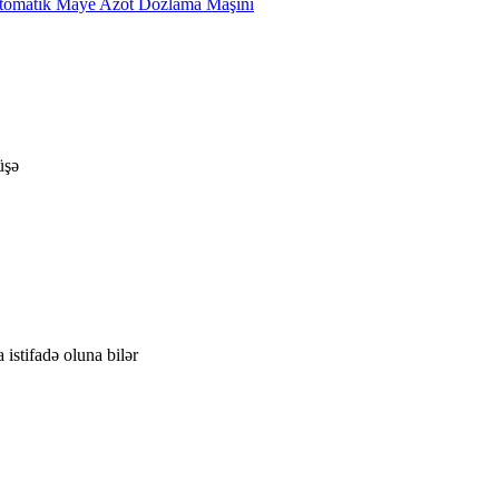
üşə
istifadə oluna bilər