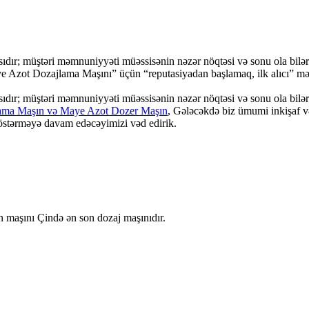
sıdır; müştəri məmnuniyyəti müəssisənin nəzər nöqtəsi və sonu ola bilər
e Azot Dozajlama Maşını” üçün “reputasiyadan başlamaq, ilk alıcı” m
ıdır; müştəri məmnuniyyəti müəssisənin nəzər nöqtəsi və sonu ola bilər
ama Maşın və Maye Azot Dozer Maşın
, Gələcəkdə biz ümumi inkişaf 
 göstərməyə davam edəcəyimizi vəd edirik.
maşını Çində ən son dozaj maşınıdır.