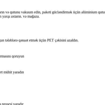
arın və qutunu vakuum edin, paketi gücləndirmək üçün alüminium qutunun
n yaxşı axtarın. və mağaza.
un tələblərə qənaət etmək üçün PET çəkisini azaldın.
ormasını qoruyun
rt mühit yaradın
ə prosesi yaradır